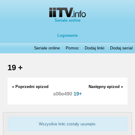
Seriale online
Logowanie
Seriale online
Pomoc
Dodaj linki
Dodaj serial
19 +
« Poprzedni epizod
Następny epizod »
s06e490
19+
Wszystkie linki zostały usunięte.