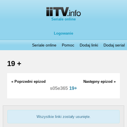
Seriale online
Logowanie
Seriale online
Pomoc
Dodaj linki
Dodaj serial
19 +
« Poprzedni epizod
Następny epizod »
s05e365
19+
Wszystkie linki zostały usunięte.