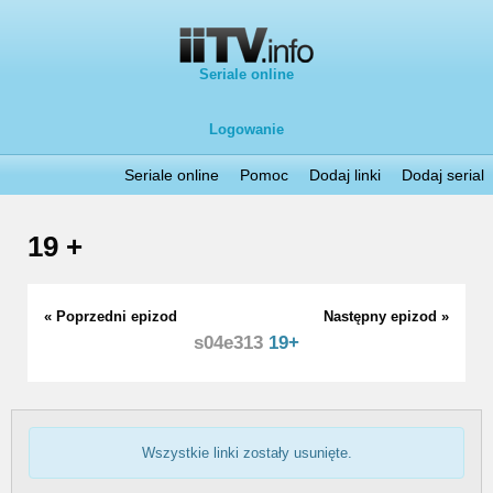
Seriale online
Logowanie
Seriale online
Pomoc
Dodaj linki
Dodaj serial
19 +
« Poprzedni epizod
Następny epizod »
s04e313
19+
Wszystkie linki zostały usunięte.