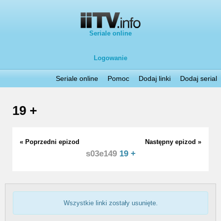
Seriale online
Logowanie
Seriale online
Pomoc
Dodaj linki
Dodaj serial
19 +
« Poprzedni epizod
Następny epizod »
s03e149
19 +
Wszystkie linki zostały usunięte.