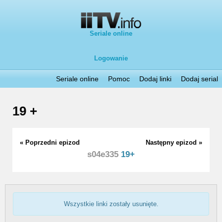
Seriale online
Logowanie
Seriale online
Pomoc
Dodaj linki
Dodaj serial
19 +
« Poprzedni epizod
Następny epizod »
s04e335
19+
Wszystkie linki zostały usunięte.