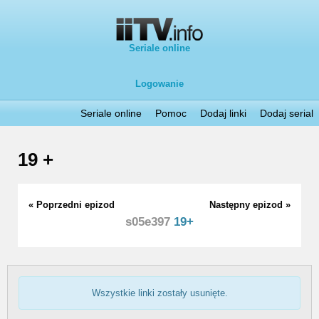
Seriale online
Logowanie
Seriale online
Pomoc
Dodaj linki
Dodaj serial
19 +
« Poprzedni epizod
Następny epizod »
s05e397
19+
Wszystkie linki zostały usunięte.