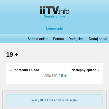
Seriale online
Logowanie
Seriale online
Pomoc
Dodaj linki
Dodaj serial
19 +
« Poprzedni epizod
Następny epizod »
s03e119
19 +
Wszystkie linki zostały usunięte.