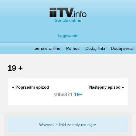
Seriale online
Logowanie
Seriale online
Pomoc
Dodaj linki
Dodaj serial
19 +
« Poprzedni epizod
Następny epizod »
s05e371
19+
Wszystkie linki zostały usunięte.